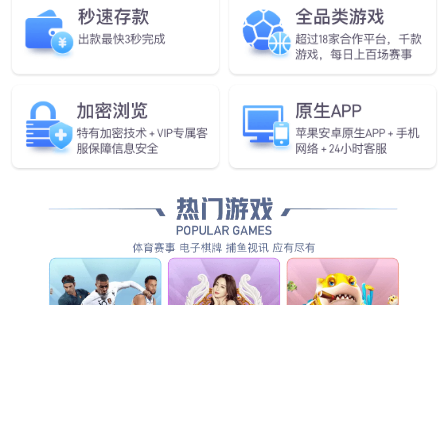
贮存条件及方法：
阴凉干燥处密闭保存。
保质期：
24个月
生产日期：
见包装
本产品不得饲喂反刍动物
本产品符合宠物饲料卫生规定
产品质量检验合格
生产许可证号：
鲁饲预（2022）01665
产品标准：
Q/0113GSY021-2023(GLRY2101)
生产企业：
济南c7娱乐生物科技有限公司
地址：
山东省济南市长清区孝里镇220国道296km+700米处
电话：
0531-58668666
Email：
admin@315968.com
网址：
www.315968.com
二、产品成分分析保证值
Guaranteed values for product composition analysis.
名称
要求