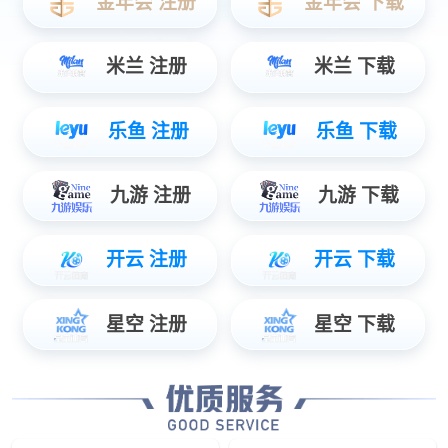
原料组成：
纯化水、乳钙。
添加剂组成：
磷酸氢钙、维生素D3、磷脂、苯甲酸钠。
注意事项：
1、请将本品置于儿童不能触及处。2、包装开
启后应注意密闭，如发现胀瓶现象请勿使用。3、液体有轻
微沉淀属正常现象，不影响产品品质及使用；
使用说明
使用说明：
使用前振摇均匀。
用法用量：
混饮：每50ml饮水，0.3ml（约两滴），一日1
次，每周2~3日。
以上饲喂量仅供参考，请根据
鹦鹉
的年龄、体重、活动量
变化等酌情调整。
适用范围：
适用于全年龄阶段的
鹦鹉
。
净含量：
20ml