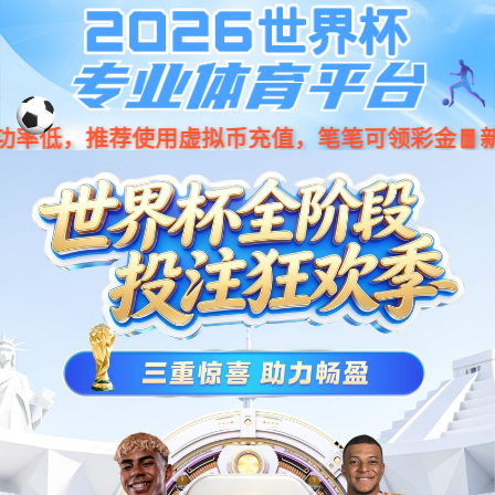
C7娱乐官方网站 - 世界领先的在线娱乐
品牌_C7 GAME
返回产品中心
鸟类系列
宠物营养补充剂
复合钙磷溶液(鹦鹉用)