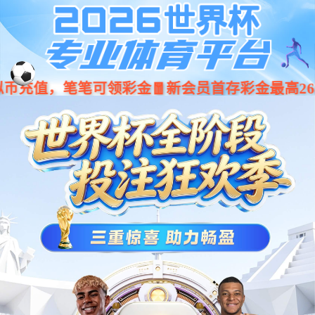
C7娱乐官方网站 - 世界领先的在线娱乐
品牌_C7 GAME
新闻中心
公司新闻
行业新闻
发布年限
▼
荣誉加冕｜济南c7娱乐生物科技有限公司荣获美国“Pet Orange Dot Award 2026”国际大奖
济南c7娱乐生物科技有限公司成功获批两项新兽药
2026-04-03
2026-01-09