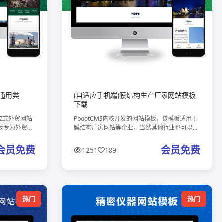
通用类
(自适应手机端)膜结构生产厂家网站模板
下载
响应式外贸网站
PbootCMS内核开发的网站模板，该模板适用于
板专为外贸行
膜结构厂家网站等企业，当然其他行业也可以
只需替换相应
做，只需要把文字图片换成其他行业的即可；自
求。核心特
适应手机端，同一个后台，数据即时同步，简单
会员免费
会员免费
1251
189
适用！附带测试数据！ 友好的
热门
热门