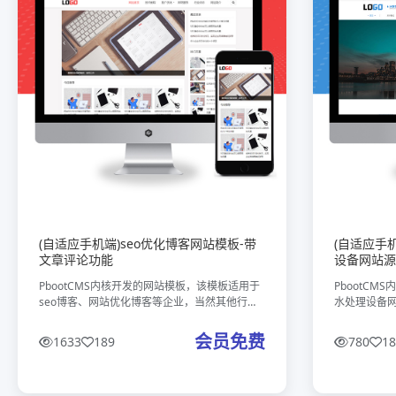
(自适应手机端)seo优化博客网站模板-带
(自适应手
文章评论功能
设备网站源
PbootCMS内核开发的网站模板，该模板适用于
PbootC
seo博客、网站优化博客等企业，当然其他行业
水处理设备
也可以做，只需要把文字图片换成其他行业的即
业，当然其
可；自适应手机端，同一个后台，数据即时同
换成其他行
会员免费
1633
189
780
18
步，简单适用！附带测试数据
用！附带测试