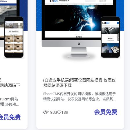
类
(自适应手机端)精密仪器网站模板 仪表仪
料网站源码下
器网站源码下载
PbootCMS内核开发的网站模板，该模板适用于
uicms网站
精密仪器网站、仪表仪器网站等企业，当然其他
适配多终端浏
行业也可以做，只需要把文字图片换成其他行业
打造，助力企
的即可；自适应手机端，同一个后台，数据即时
会员免费
1933
189
PC与移动端的
同步，简单适用！附带测试数
会员免费