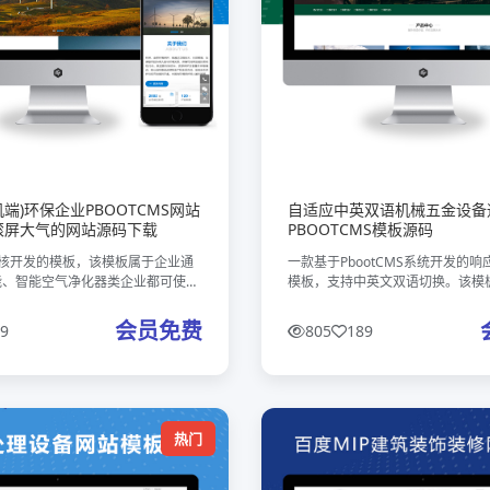
端)环保企业PBOOTCMS网站
自适应中英双语机械五金设备
滚屏大气的网站源码下载
PBOOTCMS模板源码
ms内核开发的模板，该模板属于企业通
一款基于PbootCMS系统开发的
能、智能空气净化器类企业都可使
模板，支持中英文双语切换。该模
板使用范围极广，不仅仅局限于一类
业设计，同时具备良好的通用性，
只需要把图片和产品内容； 换成你
图文内容即可快速适配其他行业需
会员免费
9
805
189
可以修改，改完
点：采用HTML5响应式布局
热门