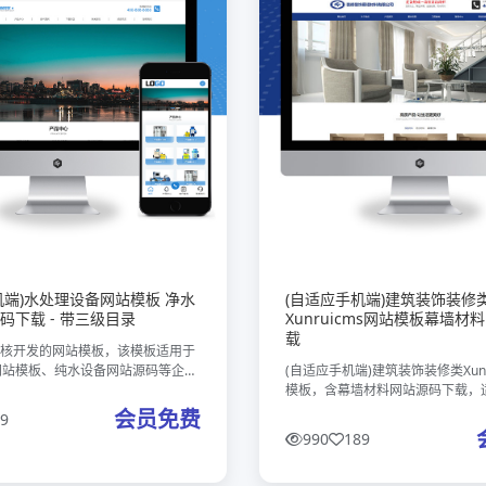
机端)水处理设备网站模板 净水
(自适应手机端)建筑装饰装修
码下载 - 带三级目录
Xunruicms网站模板幕墙材
载
MS内核开发的网站模板，该模板适用于
网站模板、纯水设备网站源码等企
(自适应手机端)建筑装饰装修类Xunr
他行业也可以做，只需要把文字图片
模板，含幕墙材料网站源码下载，
业的即可；数据即时同步，简单适
览，专为建筑装饰、幕墙材料行业
会员免费
9
数据！ 友好的se
业展示产品与服务，快速搭建覆盖
990
189
专业线上平台。